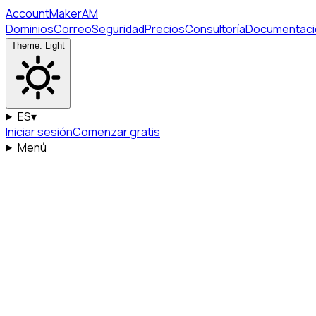
Account
Maker
AM
Dominios
Correo
Seguridad
Precios
Consultoría
Documentaci
Theme: Light
ES
▾
Iniciar sesión
Comenzar gratis
Menú