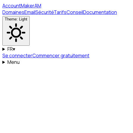
Account
Maker
AM
Domaines
Email
Sécurité
Tarifs
Conseil
Documentation
Theme: Light
FR
▾
Se connecter
Commencer gratuitement
Menu