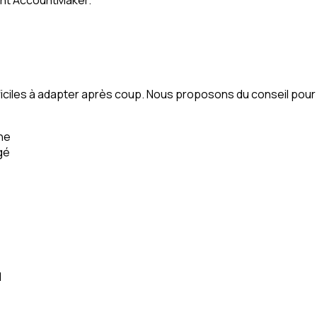
t difficiles à adapter après coup. Nous proposons du conseil po
ine
gé
l